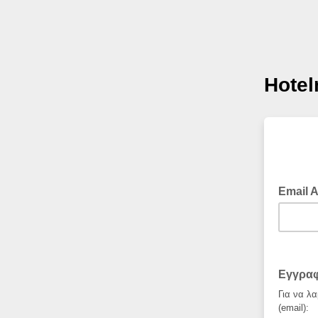
Hotel
Email 
example
Εγγρα
Για να λα
(email):