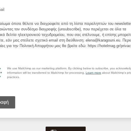
ail
καίωμα όποτε θέλετε να διαγραφείτε από τη λίστα παραληπτών του newslette
οιώντας τον συνδέσμο διαγραφής (unsubscribe), που περιέχεται σε όλα τα
κά δελτία ηλεκτρονικού ταχυδρομείου, που σας στέλνουμε, ή επίσης μπορείτ
τε, εάν μας στείλετε σχετικό email στη διεύθυνση: elena@karagouni.eu. Περ
ες για την Πολιτική Απορρήτου μας θα βρείτε εδώ: https://hotelmag.gr/privac
We use Mailchimp as our marketing platform. By clicking below to subscribe, you acknowled
information will be transferred to Mailchimp for processing.
Learn more
about Mailchimp's pri
practices.