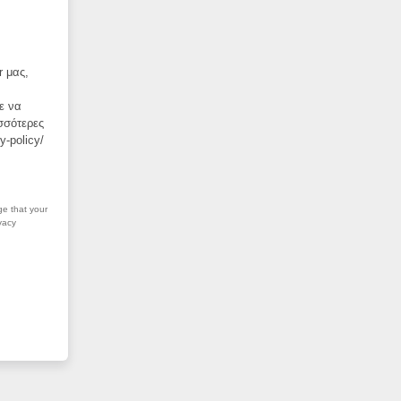
r μας,
ε να
ισσότερες
y-policy/
ge that your
vacy